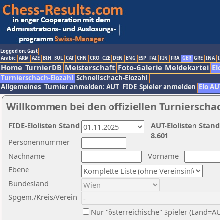
Logged on: Gast
Arabic
ARM
AZE
BIH
BUL
CAT
CHN
CRO
CZE
DEN
ENG
ESP
FAI
FIN
FRA
GER
GRE
INA
I
Home
TurnierDB
Meisterschaft
Foto-Galerie
Meldekartei
El
Turnierschach-Elozahl
Schnellschach-Elozahl
Allgemeines
Turnier anmelden: AUT
FIDE
Spieler anmelden
Elo AU
Willkommen bei den offiziellen Turnierscha
FIDE-Elolisten Stand
AUT-Elolisten Stand
8.601
Personennummer
Nachname
Vorname
Ebene
Bundesland
Spgem./Kreis/Verein
Nur "österreichische" Spieler (Land=A