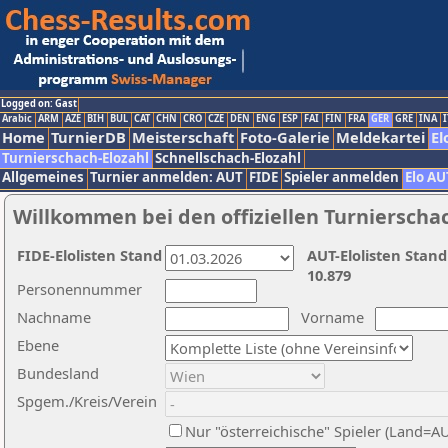
Logged on: Gast
Arabic
ARM
AZE
BIH
BUL
CAT
CHN
CRO
CZE
DEN
ENG
ESP
FAI
FIN
FRA
GER
GRE
INA
I
Home
TurnierDB
Meisterschaft
Foto-Galerie
Meldekartei
El
Turnierschach-Elozahl
Schnellschach-Elozahl
Allgemeines
Turnier anmelden: AUT
FIDE
Spieler anmelden
Elo AU
Willkommen bei den offiziellen Turnierscha
FIDE-Elolisten Stand
AUT-Elolisten Stand
10.879
Personennummer
Nachname
Vorname
Ebene
Bundesland
Spgem./Kreis/Verein
Nur "österreichische" Spieler (Land=A