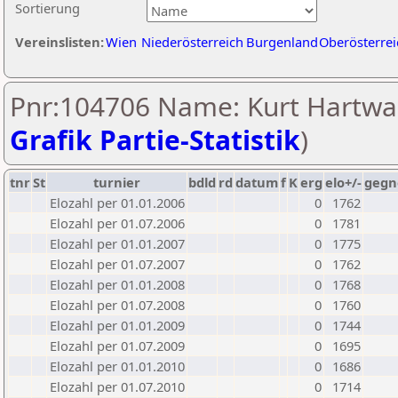
Sortierung
Vereinslisten:
Wien
Niederösterreich
Burgenland
Oberösterrei
Pnr:104706 Name: Kurt Hartwa
Grafik Partie-Statistik
)
tnr
St
turnier
bdld
rd
datum
f
K
erg
elo+/-
gegn
Elozahl per 01.01.2006
0
1762
Elozahl per 01.07.2006
0
1781
Elozahl per 01.01.2007
0
1775
Elozahl per 01.07.2007
0
1762
Elozahl per 01.01.2008
0
1768
Elozahl per 01.07.2008
0
1760
Elozahl per 01.01.2009
0
1744
Elozahl per 01.07.2009
0
1695
Elozahl per 01.01.2010
0
1686
Elozahl per 01.07.2010
0
1714