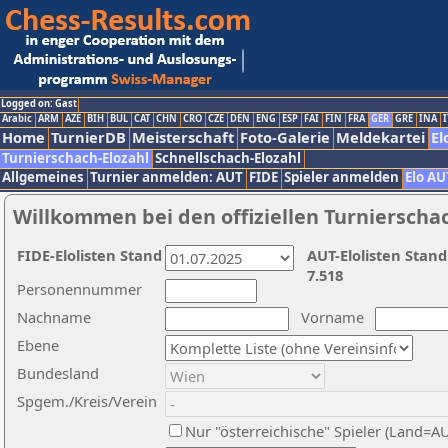
Logged on: Gast
Arabic
ARM
AZE
BIH
BUL
CAT
CHN
CRO
CZE
DEN
ENG
ESP
FAI
FIN
FRA
GER
GRE
INA
I
Home
TurnierDB
Meisterschaft
Foto-Galerie
Meldekartei
El
Turnierschach-Elozahl
Schnellschach-Elozahl
Allgemeines
Turnier anmelden: AUT
FIDE
Spieler anmelden
Elo AU
Willkommen bei den offiziellen Turnierscha
FIDE-Elolisten Stand
AUT-Elolisten Stand
7.518
Personennummer
Nachname
Vorname
Ebene
Bundesland
Spgem./Kreis/Verein
Nur "österreichische" Spieler (Land=A