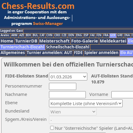
Logged on: Gast
Arabic
ARM
AZE
BIH
BUL
CAT
CHN
CRO
CZE
DEN
ENG
ESP
FAI
FIN
FRA
GER
GRE
INA
I
Home
TurnierDB
Meisterschaft
Foto-Galerie
Meldekartei
El
Turnierschach-Elozahl
Schnellschach-Elozahl
Allgemeines
Turnier anmelden: AUT
FIDE
Spieler anmelden
Elo AU
Willkommen bei den offiziellen Turnierscha
FIDE-Elolisten Stand
AUT-Elolisten Stand
10.879
Personennummer
Nachname
Vorname
Ebene
Bundesland
Spgem./Kreis/Verein
Nur "österreichische" Spieler (Land=A