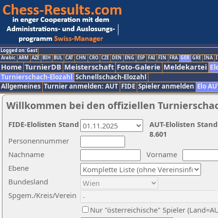
Logged on: Gast
Arabic
ARM
AZE
BIH
BUL
CAT
CHN
CRO
CZE
DEN
ENG
ESP
FAI
FIN
FRA
GER
GRE
INA
I
Home
TurnierDB
Meisterschaft
Foto-Galerie
Meldekartei
El
Turnierschach-Elozahl
Schnellschach-Elozahl
Allgemeines
Turnier anmelden: AUT
FIDE
Spieler anmelden
Elo AU
Willkommen bei den offiziellen Turnierscha
FIDE-Elolisten Stand
AUT-Elolisten Stand
8.601
Personennummer
Nachname
Vorname
Ebene
Bundesland
Spgem./Kreis/Verein
Nur "österreichische" Spieler (Land=A