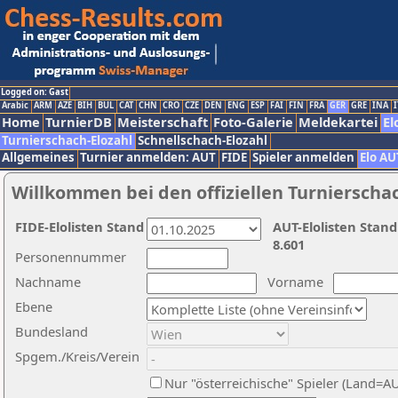
Logged on: Gast
Arabic
ARM
AZE
BIH
BUL
CAT
CHN
CRO
CZE
DEN
ENG
ESP
FAI
FIN
FRA
GER
GRE
INA
I
Home
TurnierDB
Meisterschaft
Foto-Galerie
Meldekartei
El
Turnierschach-Elozahl
Schnellschach-Elozahl
Allgemeines
Turnier anmelden: AUT
FIDE
Spieler anmelden
Elo AU
Willkommen bei den offiziellen Turnierscha
FIDE-Elolisten Stand
AUT-Elolisten Stand
8.601
Personennummer
Nachname
Vorname
Ebene
Bundesland
Spgem./Kreis/Verein
Nur "österreichische" Spieler (Land=A