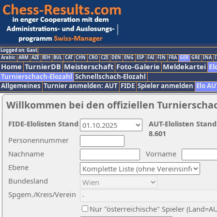
Logged on: Gast
Arabic
ARM
AZE
BIH
BUL
CAT
CHN
CRO
CZE
DEN
ENG
ESP
FAI
FIN
FRA
GER
GRE
INA
I
Home
TurnierDB
Meisterschaft
Foto-Galerie
Meldekartei
El
Turnierschach-Elozahl
Schnellschach-Elozahl
Allgemeines
Turnier anmelden: AUT
FIDE
Spieler anmelden
Elo AU
Willkommen bei den offiziellen Turnierscha
FIDE-Elolisten Stand
AUT-Elolisten Stand
8.601
Personennummer
Nachname
Vorname
Ebene
Bundesland
Spgem./Kreis/Verein
Nur "österreichische" Spieler (Land=A