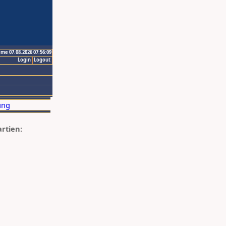
ime 07.08.2026 07:56:09
Login
Logout
artien: