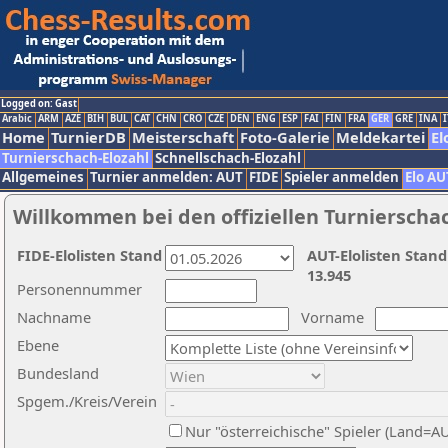
Logged on: Gast
Arabic
ARM
AZE
BIH
BUL
CAT
CHN
CRO
CZE
DEN
ENG
ESP
FAI
FIN
FRA
GER
GRE
INA
I
Home
TurnierDB
Meisterschaft
Foto-Galerie
Meldekartei
El
Turnierschach-Elozahl
Schnellschach-Elozahl
Allgemeines
Turnier anmelden: AUT
FIDE
Spieler anmelden
Elo AU
Willkommen bei den offiziellen Turnierscha
FIDE-Elolisten Stand
AUT-Elolisten Stand
13.945
Personennummer
Nachname
Vorname
Ebene
Bundesland
Spgem./Kreis/Verein
Nur "österreichische" Spieler (Land=A