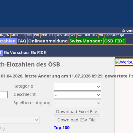
Servert
TA
JPN
MKD
LTU
NED
POL
POR
ROU
RUS
SRB
SVK
SWE
TUR
UKR
VIE
FontSize:11pt
ozahlen
FAQ
Onlineanmeldung
Swiss-Manager
ÖSB
FIDE
T
Elo Vorschau
Elo FIDE
ch-Elozahlen des ÖSB
 01.04.2026, letzte Änderung am 11.07.2026 09:29, gewertete P
Kategorie
Geschlecht
Spielberechtigung
Top 100
UT)