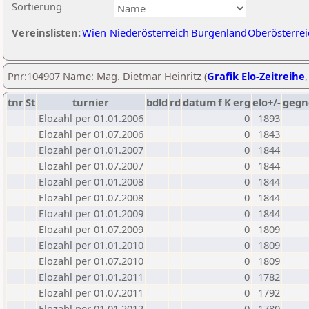
Sortierung
Vereinslisten:
Wien
Niederösterreich
Burgenland
Oberösterrei
Pnr:104907 Name: Mag. Dietmar Heinritz (
Grafik Elo-Zeitreihe
tnr
St
turnier
bdld
rd
datum
f
K
erg
elo+/-
gegn
Elozahl per 01.01.2006
0
1893
Elozahl per 01.07.2006
0
1843
Elozahl per 01.01.2007
0
1844
Elozahl per 01.07.2007
0
1844
Elozahl per 01.01.2008
0
1844
Elozahl per 01.07.2008
0
1844
Elozahl per 01.01.2009
0
1844
Elozahl per 01.07.2009
0
1809
Elozahl per 01.01.2010
0
1809
Elozahl per 01.07.2010
0
1809
Elozahl per 01.01.2011
0
1782
Elozahl per 01.07.2011
0
1792
Elozahl per 01.01.2012
0
1780