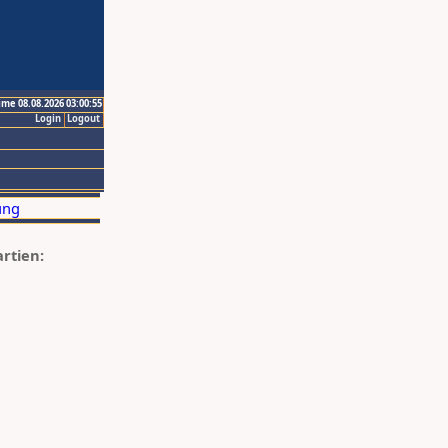
ime 08.08.2026 03:00:55
Login
Logout
artien: