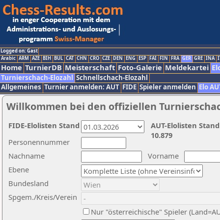
Logged on: Gast
Arabic
ARM
AZE
BIH
BUL
CAT
CHN
CRO
CZE
DEN
ENG
ESP
FAI
FIN
FRA
GER
GRE
INA
I
Home
TurnierDB
Meisterschaft
Foto-Galerie
Meldekartei
El
Turnierschach-Elozahl
Schnellschach-Elozahl
Allgemeines
Turnier anmelden: AUT
FIDE
Spieler anmelden
Elo AU
Willkommen bei den offiziellen Turnierscha
FIDE-Elolisten Stand
AUT-Elolisten Stand
10.879
Personennummer
Nachname
Vorname
Ebene
Bundesland
Spgem./Kreis/Verein
Nur "österreichische" Spieler (Land=A