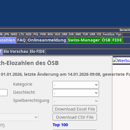
Servert
TA
JPN
MKD
LTU
NED
POL
POR
ROU
RUS
SRB
SVK
SWE
TUR
UKR
VIE
FontSize:11pt
ozahlen
FAQ
Onlineanmeldung
Swiss-Manager
ÖSB
FIDE
T
Elo Vorschau
Elo FIDE
ch-Elozahlen des ÖSB
 01.01.2026, letzte Änderung am 14.01.2026 09:08, gewertete P
Kategorie
Geschlecht
Spielberechtigung
Top 100
UT)