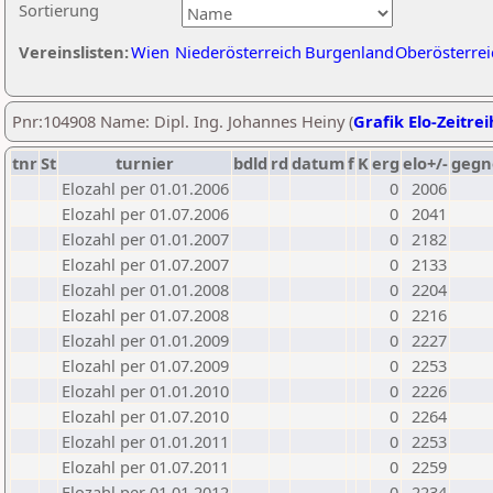
Sortierung
Vereinslisten:
Wien
Niederösterreich
Burgenland
Oberösterrei
Pnr:104908 Name: Dipl. Ing. Johannes Heiny (
Grafik Elo-Zeitre
tnr
St
turnier
bdld
rd
datum
f
K
erg
elo+/-
gegn
Elozahl per 01.01.2006
0
2006
Elozahl per 01.07.2006
0
2041
Elozahl per 01.01.2007
0
2182
Elozahl per 01.07.2007
0
2133
Elozahl per 01.01.2008
0
2204
Elozahl per 01.07.2008
0
2216
Elozahl per 01.01.2009
0
2227
Elozahl per 01.07.2009
0
2253
Elozahl per 01.01.2010
0
2226
Elozahl per 01.07.2010
0
2264
Elozahl per 01.01.2011
0
2253
Elozahl per 01.07.2011
0
2259
Elozahl per 01.01.2012
0
2234