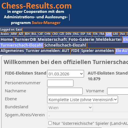
Logged on: Gast
Arabic
ARM
AZE
BIH
BUL
CAT
CHN
CRO
CZE
DEN
ENG
ESP
FAI
FIN
FRA
GER
GRE
INA
I
Home
TurnierDB
Meisterschaft
Foto-Galerie
Meldekartei
El
Turnierschach-Elozahl
Schnellschach-Elozahl
Allgemeines
Turnier anmelden: AUT
FIDE
Spieler anmelden
Elo AU
Willkommen bei den offiziellen Turnierscha
FIDE-Elolisten Stand
AUT-Elolisten Stand
10.879
Personennummer
Nachname
Vorname
Ebene
Bundesland
Spgem./Kreis/Verein
Nur "österreichische" Spieler (Land=A