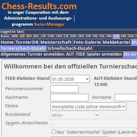
Logged on: Gast
Arabic
ARM
AZE
BIH
BUL
CAT
CHN
CRO
CZE
DEN
ENG
ESP
FAI
FIN
FRA
GER
GRE
INA
I
Home
TurnierDB
Meisterschaft
Foto-Galerie
Meldekartei
El
Turnierschach-Elozahl
Schnellschach-Elozahl
Allgemeines
Turnier anmelden: AUT
FIDE
Spieler anmelden
Elo AU
Willkommen bei den offiziellen Turnierscha
FIDE-Elolisten Stand
AUT-Elolisten Stand
13.945
Personennummer
Nachname
Vorname
Ebene
Bundesland
Spgem./Kreis/Verein
Nur "österreichische" Spieler (Land=A