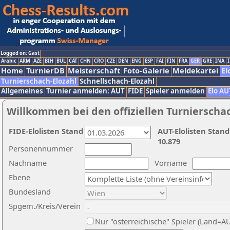
Logged on: Gast
Arabic
ARM
AZE
BIH
BUL
CAT
CHN
CRO
CZE
DEN
ENG
ESP
FAI
FIN
FRA
GER
GRE
INA
I
Home
TurnierDB
Meisterschaft
Foto-Galerie
Meldekartei
El
Turnierschach-Elozahl
Schnellschach-Elozahl
Allgemeines
Turnier anmelden: AUT
FIDE
Spieler anmelden
Elo AU
Willkommen bei den offiziellen Turnierscha
FIDE-Elolisten Stand
AUT-Elolisten Stand
10.879
Personennummer
Nachname
Vorname
Ebene
Bundesland
Spgem./Kreis/Verein
Nur "österreichische" Spieler (Land=A