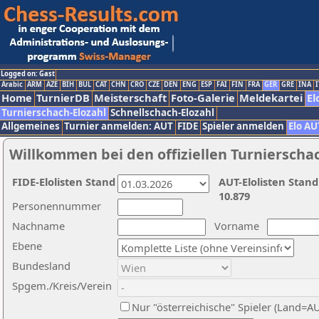
Logged on: Gast
Arabic
ARM
AZE
BIH
BUL
CAT
CHN
CRO
CZE
DEN
ENG
ESP
FAI
FIN
FRA
GER
GRE
INA
I
Home
TurnierDB
Meisterschaft
Foto-Galerie
Meldekartei
El
Turnierschach-Elozahl
Schnellschach-Elozahl
Allgemeines
Turnier anmelden: AUT
FIDE
Spieler anmelden
Elo AU
Willkommen bei den offiziellen Turnierscha
FIDE-Elolisten Stand
AUT-Elolisten Stand
10.879
Personennummer
Nachname
Vorname
Ebene
Bundesland
Spgem./Kreis/Verein
Nur "österreichische" Spieler (Land=A