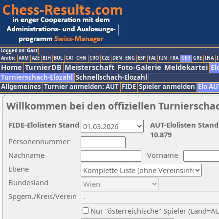
Logged on: Gast
Arabic
ARM
AZE
BIH
BUL
CAT
CHN
CRO
CZE
DEN
ENG
ESP
FAI
FIN
FRA
GER
GRE
INA
I
Home
TurnierDB
Meisterschaft
Foto-Galerie
Meldekartei
El
Turnierschach-Elozahl
Schnellschach-Elozahl
Allgemeines
Turnier anmelden: AUT
FIDE
Spieler anmelden
Elo AU
Willkommen bei den offiziellen Turnierscha
FIDE-Elolisten Stand
AUT-Elolisten Stand
10.879
Personennummer
Nachname
Vorname
Ebene
Bundesland
Spgem./Kreis/Verein
Nur "österreichische" Spieler (Land=A