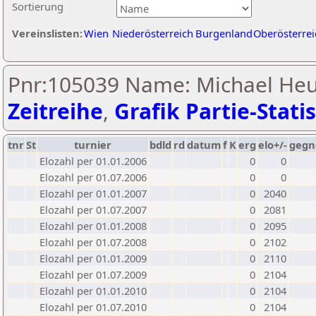
Sortierung
Vereinslisten:
Wien
Niederösterreich
Burgenland
Oberösterrei
Pnr:105039 Name: Michael Heu
Zeitreihe
,
Grafik Partie-Statis
tnr
St
turnier
bdld
rd
datum
f
K
erg
elo+/-
gegn
Elozahl per 01.01.2006
0
0
Elozahl per 01.07.2006
0
0
Elozahl per 01.01.2007
0
2040
Elozahl per 01.07.2007
0
2081
Elozahl per 01.01.2008
0
2095
Elozahl per 01.07.2008
0
2102
Elozahl per 01.01.2009
0
2110
Elozahl per 01.07.2009
0
2104
Elozahl per 01.01.2010
0
2104
Elozahl per 01.07.2010
0
2104