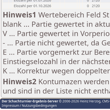
Elozahl per 01.07.2026
0
2120
Elozahl per 01.10.2026
0
2120
Hinweis1
Wertebereich Feld St 
blank ... Partie gewertet in akt
V ... Partie gewertet in Vorperi
- ... Partie nicht gewertet, da 
E ... Partie vorgemerkt zur Be
Einstiegselozahl in der nächst
K ... Korrektur wegen doppelt
Hinweis2
Kontumazen werden g
und sind in der Liste nicht enth
Der Schachturnier-Ergebnis-Server
© 2006-2026 Heinz Herzog
, CMS
Impressum / Nutzungsbedingungen