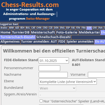
Logged on: Gast
Arabic
ARM
AZE
BIH
BUL
CAT
CHN
CRO
CZE
DEN
ENG
ESP
FAI
FIN
FRA
GER
GRE
INA
I
Home
TurnierDB
Meisterschaft
Foto-Galerie
Meldekartei
El
Turnierschach-Elozahl
Schnellschach-Elozahl
Allgemeines
Turnier anmelden: AUT
FIDE
Spieler anmelden
Elo AU
Willkommen bei den offiziellen Turnierscha
FIDE-Elolisten Stand
AUT-Elolisten Stand
8.601
Personennummer
Nachname
Vorname
Ebene
Bundesland
Spgem./Kreis/Verein
Nur "österreichische" Spieler (Land=A