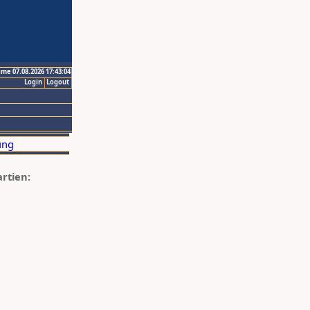
ime 07.08.2026 17:43:04
Login
Logout
artien: