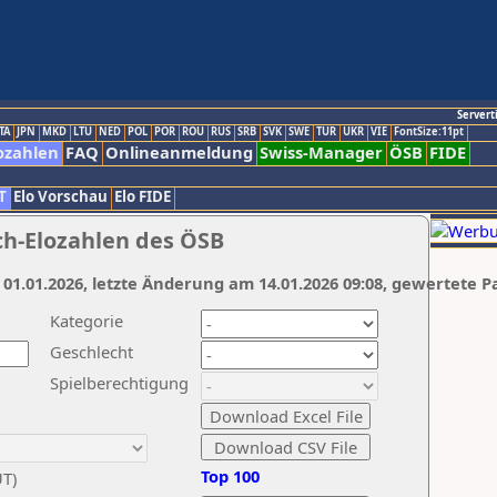
Servert
TA
JPN
MKD
LTU
NED
POL
POR
ROU
RUS
SRB
SVK
SWE
TUR
UKR
VIE
FontSize:11pt
ozahlen
FAQ
Onlineanmeldung
Swiss-Manager
ÖSB
FIDE
T
Elo Vorschau
Elo FIDE
ch-Elozahlen des ÖSB
 01.01.2026, letzte Änderung am 14.01.2026 09:08, gewertete P
Kategorie
Geschlecht
Spielberechtigung
Top 100
UT)