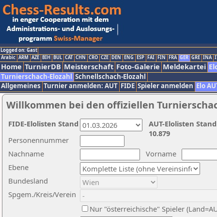
Logged on: Gast
Arabic
ARM
AZE
BIH
BUL
CAT
CHN
CRO
CZE
DEN
ENG
ESP
FAI
FIN
FRA
GER
GRE
INA
I
Home
TurnierDB
Meisterschaft
Foto-Galerie
Meldekartei
El
Turnierschach-Elozahl
Schnellschach-Elozahl
Allgemeines
Turnier anmelden: AUT
FIDE
Spieler anmelden
Elo AU
Willkommen bei den offiziellen Turnierscha
FIDE-Elolisten Stand
AUT-Elolisten Stand
10.879
Personennummer
Nachname
Vorname
Ebene
Bundesland
Spgem./Kreis/Verein
Nur "österreichische" Spieler (Land=A