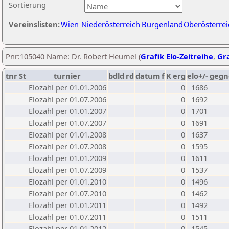
Sortierung
Vereinslisten:
Wien
Niederösterreich
Burgenland
Oberösterrei
Pnr:105040 Name: Dr. Robert Heumel (
Grafik Elo-Zeitreihe
,
Gra
tnr
St
turnier
bdld
rd
datum
f
K
erg
elo+/-
gegn
Elozahl per 01.01.2006
0
1686
Elozahl per 01.07.2006
0
1692
Elozahl per 01.01.2007
0
1701
Elozahl per 01.07.2007
0
1691
Elozahl per 01.01.2008
0
1637
Elozahl per 01.07.2008
0
1595
Elozahl per 01.01.2009
0
1611
Elozahl per 01.07.2009
0
1537
Elozahl per 01.01.2010
0
1496
Elozahl per 01.07.2010
0
1462
Elozahl per 01.01.2011
0
1492
Elozahl per 01.07.2011
0
1511
Elozahl per 01.01.2012
0
1545