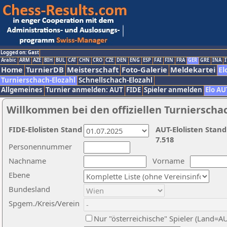
Logged on: Gast
Arabic
ARM
AZE
BIH
BUL
CAT
CHN
CRO
CZE
DEN
ENG
ESP
FAI
FIN
FRA
GER
GRE
INA
I
Home
TurnierDB
Meisterschaft
Foto-Galerie
Meldekartei
El
Turnierschach-Elozahl
Schnellschach-Elozahl
Allgemeines
Turnier anmelden: AUT
FIDE
Spieler anmelden
Elo AU
Willkommen bei den offiziellen Turnierscha
FIDE-Elolisten Stand
AUT-Elolisten Stand
7.518
Personennummer
Nachname
Vorname
Ebene
Bundesland
Spgem./Kreis/Verein
Nur "österreichische" Spieler (Land=A