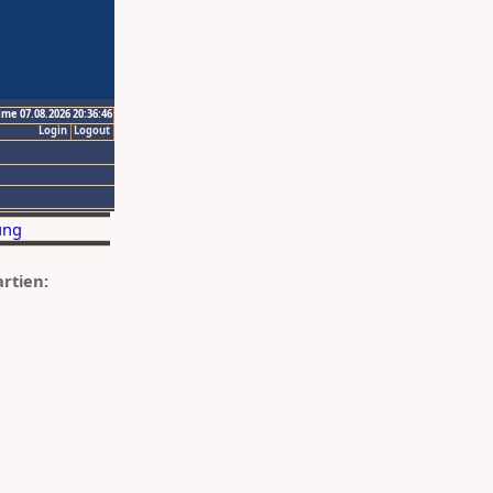
ime 07.08.2026 20:36:46
Login
Logout
artien: