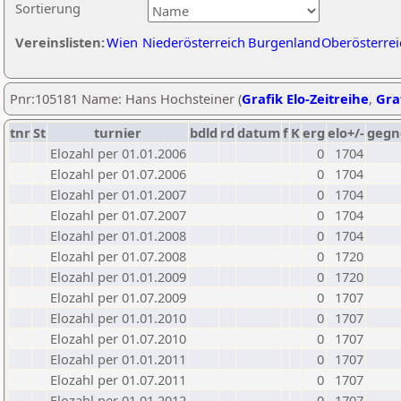
Sortierung
Vereinslisten:
Wien
Niederösterreich
Burgenland
Oberösterrei
Pnr:105181 Name: Hans Hochsteiner (
Grafik Elo-Zeitreihe
,
Graf
tnr
St
turnier
bdld
rd
datum
f
K
erg
elo+/-
gegn
Elozahl per 01.01.2006
0
1704
Elozahl per 01.07.2006
0
1704
Elozahl per 01.01.2007
0
1704
Elozahl per 01.07.2007
0
1704
Elozahl per 01.01.2008
0
1704
Elozahl per 01.07.2008
0
1720
Elozahl per 01.01.2009
0
1720
Elozahl per 01.07.2009
0
1707
Elozahl per 01.01.2010
0
1707
Elozahl per 01.07.2010
0
1707
Elozahl per 01.01.2011
0
1707
Elozahl per 01.07.2011
0
1707
Elozahl per 01.01.2012
0
1707