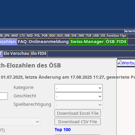
Servert
TA
JPN
MKD
LTU
NED
POL
POR
ROU
RUS
SRB
SVK
SWE
TUR
UKR
VIE
FontSize:11pt
ozahlen
FAQ
Onlineanmeldung
Swiss-Manager
ÖSB
FIDE
T
Elo Vorschau
Elo FIDE
ch-Elozahlen des ÖSB
 01.07.2025, letzte Änderung am 17.08.2025 11:27, gewertete P
Kategorie
Geschlecht
Spielberechtigung
Top 100
UT)