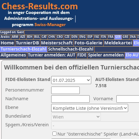
Logged on: Gast
Arabic
ARM
AZE
BIH
BUL
CAT
CHN
CRO
CZE
DEN
ENG
ESP
FAI
FIN
FRA
GER
GRE
INA
I
Home
TurnierDB
Meisterschaft
Foto-Galerie
Meldekartei
El
Turnierschach-Elozahl
Schnellschach-Elozahl
Allgemeines
Turnier anmelden: AUT
FIDE
Spieler anmelden
Elo AU
Willkommen bei den offiziellen Turnierscha
FIDE-Elolisten Stand
AUT-Elolisten Stand
7.518
Personennummer
Nachname
Vorname
Ebene
Bundesland
Spgem./Kreis/Verein
Nur "österreichische" Spieler (Land=A