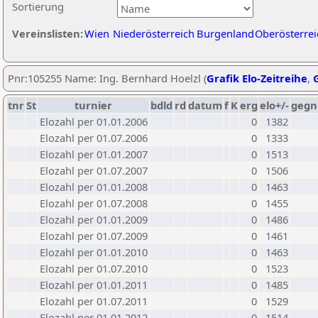
Sortierung
Vereinslisten:
Wien
Niederösterreich
Burgenland
Oberösterrei
Pnr:105255 Name: Ing. Bernhard Hoelzl (
Grafik Elo-Zeitreihe
,
G
tnr
St
turnier
bdld
rd
datum
f
K
erg
elo+/-
gegn
Elozahl per 01.01.2006
0
1382
Elozahl per 01.07.2006
0
1333
Elozahl per 01.01.2007
0
1513
Elozahl per 01.07.2007
0
1506
Elozahl per 01.01.2008
0
1463
Elozahl per 01.07.2008
0
1455
Elozahl per 01.01.2009
0
1486
Elozahl per 01.07.2009
0
1461
Elozahl per 01.01.2010
0
1463
Elozahl per 01.07.2010
0
1523
Elozahl per 01.01.2011
0
1485
Elozahl per 01.07.2011
0
1529
Elozahl per 01.01.2012
0
1514