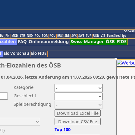
Servert
TA
JPN
MKD
LTU
NED
POL
POR
ROU
RUS
SRB
SVK
SWE
TUR
UKR
VIE
FontSize:11pt
ozahlen
FAQ
Onlineanmeldung
Swiss-Manager
ÖSB
FIDE
T
Elo Vorschau
Elo FIDE
ch-Elozahlen des ÖSB
 01.04.2026, letzte Änderung am 11.07.2026 09:29, gewertete P
Kategorie
Geschlecht
Spielberechtigung
Top 100
UT)