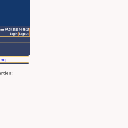
ime 07.08.2026 14:49:21
Login
Logout
artien: