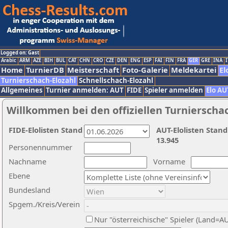
Logged on: Gast
Arabic
ARM
AZE
BIH
BUL
CAT
CHN
CRO
CZE
DEN
ENG
ESP
FAI
FIN
FRA
GER
GRE
INA
I
Home
TurnierDB
Meisterschaft
Foto-Galerie
Meldekartei
El
Turnierschach-Elozahl
Schnellschach-Elozahl
Allgemeines
Turnier anmelden: AUT
FIDE
Spieler anmelden
Elo AU
Willkommen bei den offiziellen Turnierscha
FIDE-Elolisten Stand
AUT-Elolisten Stand
13.945
Personennummer
Nachname
Vorname
Ebene
Bundesland
Spgem./Kreis/Verein
Nur "österreichische" Spieler (Land=A