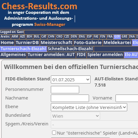
Logged on: Gast
Arabic
ARM
AZE
BIH
BUL
CAT
CHN
CRO
CZE
DEN
ENG
ESP
FAI
FIN
FRA
GER
GRE
INA
I
Home
TurnierDB
Meisterschaft
Foto-Galerie
Meldekartei
El
Turnierschach-Elozahl
Schnellschach-Elozahl
Allgemeines
Turnier anmelden: AUT
FIDE
Spieler anmelden
Elo AU
Willkommen bei den offiziellen Turnierscha
FIDE-Elolisten Stand
AUT-Elolisten Stand
7.518
Personennummer
Nachname
Vorname
Ebene
Bundesland
Spgem./Kreis/Verein
Nur "österreichische" Spieler (Land=A