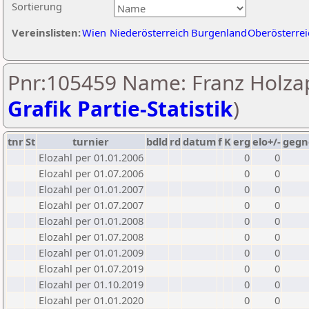
Sortierung
Vereinslisten:
Wien
Niederösterreich
Burgenland
Oberösterrei
Pnr:105459 Name: Franz Holzap
Grafik Partie-Statistik
)
tnr
St
turnier
bdld
rd
datum
f
K
erg
elo+/-
gegn
Elozahl per 01.01.2006
0
0
Elozahl per 01.07.2006
0
0
Elozahl per 01.01.2007
0
0
Elozahl per 01.07.2007
0
0
Elozahl per 01.01.2008
0
0
Elozahl per 01.07.2008
0
0
Elozahl per 01.01.2009
0
0
Elozahl per 01.07.2019
0
0
Elozahl per 01.10.2019
0
0
Elozahl per 01.01.2020
0
0