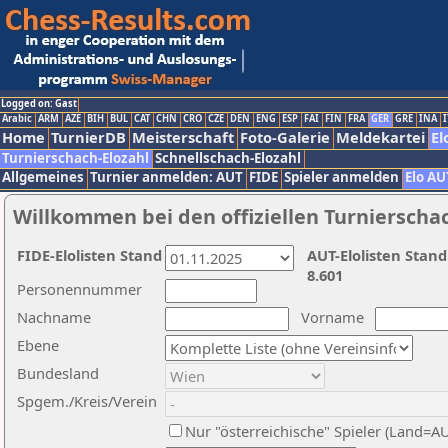
Logged on: Gast
Arabic
ARM
AZE
BIH
BUL
CAT
CHN
CRO
CZE
DEN
ENG
ESP
FAI
FIN
FRA
GER
GRE
INA
I
Home
TurnierDB
Meisterschaft
Foto-Galerie
Meldekartei
El
Turnierschach-Elozahl
Schnellschach-Elozahl
Allgemeines
Turnier anmelden: AUT
FIDE
Spieler anmelden
Elo AU
Willkommen bei den offiziellen Turnierscha
FIDE-Elolisten Stand
AUT-Elolisten Stand
8.601
Personennummer
Nachname
Vorname
Ebene
Bundesland
Spgem./Kreis/Verein
Nur "österreichische" Spieler (Land=A