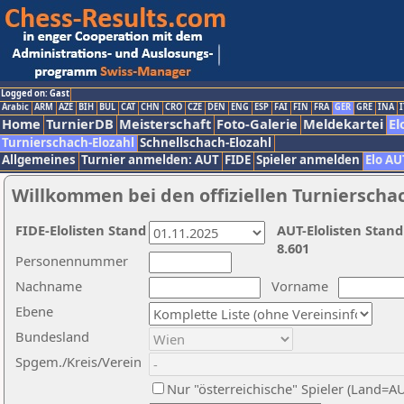
Logged on: Gast
Arabic
ARM
AZE
BIH
BUL
CAT
CHN
CRO
CZE
DEN
ENG
ESP
FAI
FIN
FRA
GER
GRE
INA
I
Home
TurnierDB
Meisterschaft
Foto-Galerie
Meldekartei
El
Turnierschach-Elozahl
Schnellschach-Elozahl
Allgemeines
Turnier anmelden: AUT
FIDE
Spieler anmelden
Elo AU
Willkommen bei den offiziellen Turnierscha
FIDE-Elolisten Stand
AUT-Elolisten Stand
8.601
Personennummer
Nachname
Vorname
Ebene
Bundesland
Spgem./Kreis/Verein
Nur "österreichische" Spieler (Land=A