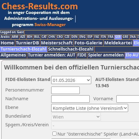
Logged on: Gast
Arabic
ARM
AZE
BIH
BUL
CAT
CHN
CRO
CZE
DEN
ENG
ESP
FAI
FIN
FRA
GER
GRE
INA
I
Home
TurnierDB
Meisterschaft
Foto-Galerie
Meldekartei
El
Turnierschach-Elozahl
Schnellschach-Elozahl
Allgemeines
Turnier anmelden: AUT
FIDE
Spieler anmelden
Elo AU
Willkommen bei den offiziellen Turnierscha
FIDE-Elolisten Stand
AUT-Elolisten Stand
13.945
Personennummer
Nachname
Vorname
Ebene
Bundesland
Spgem./Kreis/Verein
Nur "österreichische" Spieler (Land=A