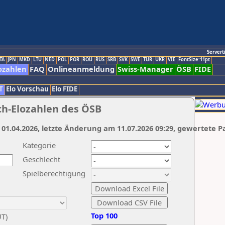
Servert
TA
JPN
MKD
LTU
NED
POL
POR
ROU
RUS
SRB
SVK
SWE
TUR
UKR
VIE
FontSize:11pt
ozahlen
FAQ
Onlineanmeldung
Swiss-Manager
ÖSB
FIDE
T
Elo Vorschau
Elo FIDE
ch-Elozahlen des ÖSB
 01.04.2026, letzte Änderung am 11.07.2026 09:29, gewertete P
Kategorie
Geschlecht
Spielberechtigung
Top 100
UT)