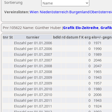
Sortierung
Vereinslisten:
Wien
Niederösterreich
Burgenland
Oberösterrei
Pnr:105622 Name: Günther Huber (
Grafik Elo-Zeitreihe
,
Grafik
tnr
St
turnier
bdld
rd
datum
f
K
erg
elo+/-
gegn
Elozahl per 01.01.2006
0
1971
Elozahl per 01.07.2006
0
1990
Elozahl per 01.01.2007
0
1989
Elozahl per 01.07.2007
0
2046
Elozahl per 01.01.2008
0
2047
Elozahl per 01.07.2008
0
1965
Elozahl per 01.01.2009
0
1943
Elozahl per 01.07.2009
0
1957
Elozahl per 01.01.2010
0
1980
Elozahl per 01.07.2010
0
2006
Elozahl per 01.01.2011
0
1943
Elozahl per 01.07.2011
0
1924
Elozahl per 01.01.2012
0
1902