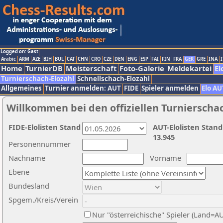
Logged on: Gast
Arabic
ARM
AZE
BIH
BUL
CAT
CHN
CRO
CZE
DEN
ENG
ESP
FAI
FIN
FRA
GER
GRE
INA
I
Home
TurnierDB
Meisterschaft
Foto-Galerie
Meldekartei
El
Turnierschach-Elozahl
Schnellschach-Elozahl
Allgemeines
Turnier anmelden: AUT
FIDE
Spieler anmelden
Elo AU
Willkommen bei den offiziellen Turnierscha
FIDE-Elolisten Stand
AUT-Elolisten Stand
13.945
Personennummer
Nachname
Vorname
Ebene
Bundesland
Spgem./Kreis/Verein
Nur "österreichische" Spieler (Land=A