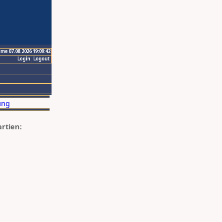
ime 07.08.2026 19:09:42
Login
Logout
artien: