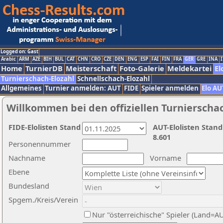
Logged on: Gast
Arabic
ARM
AZE
BIH
BUL
CAT
CHN
CRO
CZE
DEN
ENG
ESP
FAI
FIN
FRA
GER
GRE
INA
I
Home
TurnierDB
Meisterschaft
Foto-Galerie
Meldekartei
El
Turnierschach-Elozahl
Schnellschach-Elozahl
Allgemeines
Turnier anmelden: AUT
FIDE
Spieler anmelden
Elo AU
Willkommen bei den offiziellen Turnierscha
FIDE-Elolisten Stand
AUT-Elolisten Stand
8.601
Personennummer
Nachname
Vorname
Ebene
Bundesland
Spgem./Kreis/Verein
Nur "österreichische" Spieler (Land=A