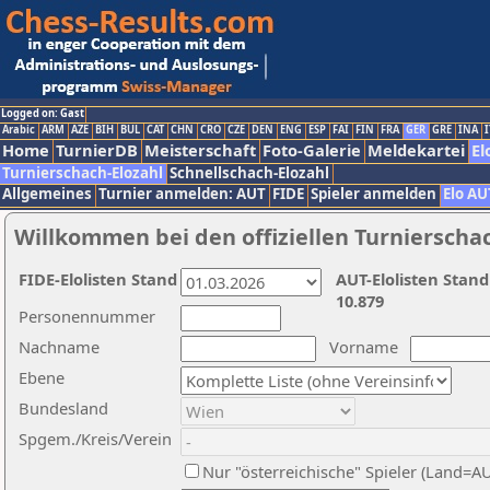
Logged on: Gast
Arabic
ARM
AZE
BIH
BUL
CAT
CHN
CRO
CZE
DEN
ENG
ESP
FAI
FIN
FRA
GER
GRE
INA
I
Home
TurnierDB
Meisterschaft
Foto-Galerie
Meldekartei
El
Turnierschach-Elozahl
Schnellschach-Elozahl
Allgemeines
Turnier anmelden: AUT
FIDE
Spieler anmelden
Elo AU
Willkommen bei den offiziellen Turnierscha
FIDE-Elolisten Stand
AUT-Elolisten Stand
10.879
Personennummer
Nachname
Vorname
Ebene
Bundesland
Spgem./Kreis/Verein
Nur "österreichische" Spieler (Land=A