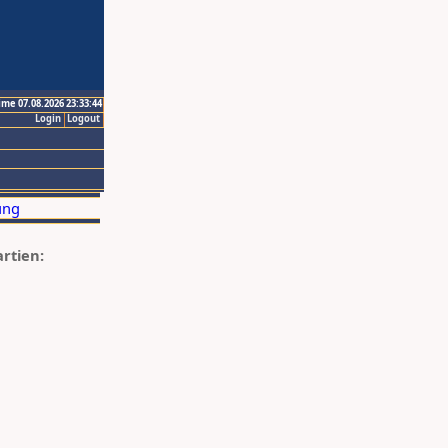
ime 07.08.2026 23:33:44
Login
Logout
artien: