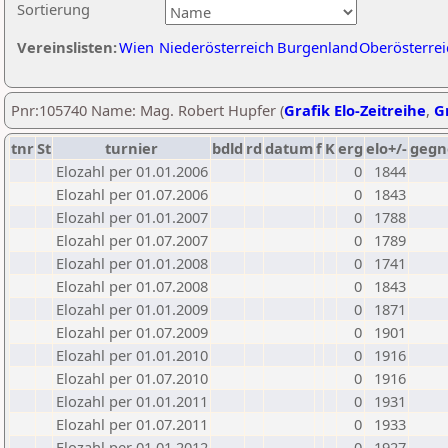
Sortierung
Vereinslisten:
Wien
Niederösterreich
Burgenland
Oberösterrei
Pnr:105740 Name: Mag. Robert Hupfer (
Grafik Elo-Zeitreihe
,
Gr
tnr
St
turnier
bdld
rd
datum
f
K
erg
elo+/-
gegn
Elozahl per 01.01.2006
0
1844
Elozahl per 01.07.2006
0
1843
Elozahl per 01.01.2007
0
1788
Elozahl per 01.07.2007
0
1789
Elozahl per 01.01.2008
0
1741
Elozahl per 01.07.2008
0
1843
Elozahl per 01.01.2009
0
1871
Elozahl per 01.07.2009
0
1901
Elozahl per 01.01.2010
0
1916
Elozahl per 01.07.2010
0
1916
Elozahl per 01.01.2011
0
1931
Elozahl per 01.07.2011
0
1933
Elozahl per 01.01.2012
0
1927