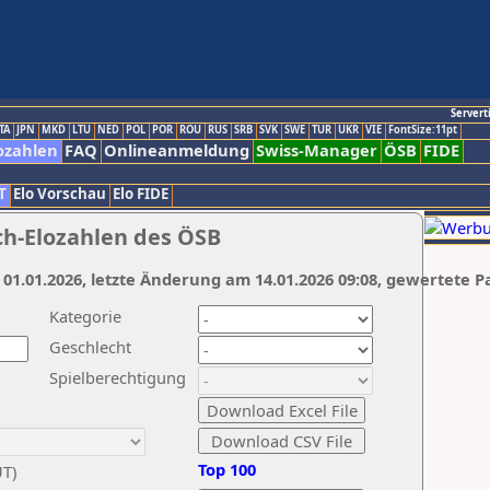
Servert
TA
JPN
MKD
LTU
NED
POL
POR
ROU
RUS
SRB
SVK
SWE
TUR
UKR
VIE
FontSize:11pt
ozahlen
FAQ
Onlineanmeldung
Swiss-Manager
ÖSB
FIDE
T
Elo Vorschau
Elo FIDE
ch-Elozahlen des ÖSB
 01.01.2026, letzte Änderung am 14.01.2026 09:08, gewertete P
Kategorie
Geschlecht
Spielberechtigung
Top 100
UT)