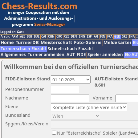
Logged on: Gast
Arabic
ARM
AZE
BIH
BUL
CAT
CHN
CRO
CZE
DEN
ENG
ESP
FAI
FIN
FRA
GER
GRE
INA
I
Home
TurnierDB
Meisterschaft
Foto-Galerie
Meldekartei
El
Turnierschach-Elozahl
Schnellschach-Elozahl
Allgemeines
Turnier anmelden: AUT
FIDE
Spieler anmelden
Elo AU
Willkommen bei den offiziellen Turnierscha
FIDE-Elolisten Stand
AUT-Elolisten Stand
8.601
Personennummer
Nachname
Vorname
Ebene
Bundesland
Spgem./Kreis/Verein
Nur "österreichische" Spieler (Land=A