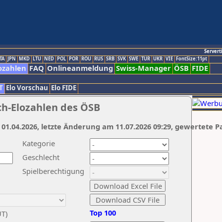
Servert
TA
JPN
MKD
LTU
NED
POL
POR
ROU
RUS
SRB
SVK
SWE
TUR
UKR
VIE
FontSize:11pt
ozahlen
FAQ
Onlineanmeldung
Swiss-Manager
ÖSB
FIDE
T
Elo Vorschau
Elo FIDE
ch-Elozahlen des ÖSB
 01.04.2026, letzte Änderung am 11.07.2026 09:29, gewertete P
Kategorie
Geschlecht
Spielberechtigung
Top 100
UT)