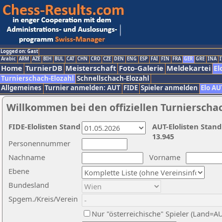
Logged on: Gast
Arabic
ARM
AZE
BIH
BUL
CAT
CHN
CRO
CZE
DEN
ENG
ESP
FAI
FIN
FRA
GER
GRE
INA
I
Home
TurnierDB
Meisterschaft
Foto-Galerie
Meldekartei
El
Turnierschach-Elozahl
Schnellschach-Elozahl
Allgemeines
Turnier anmelden: AUT
FIDE
Spieler anmelden
Elo AU
Willkommen bei den offiziellen Turnierscha
FIDE-Elolisten Stand
AUT-Elolisten Stand
13.945
Personennummer
Nachname
Vorname
Ebene
Bundesland
Spgem./Kreis/Verein
Nur "österreichische" Spieler (Land=A