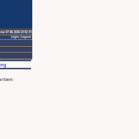
ime 07.08.2026 23:02:31
Login
Logout
artien: