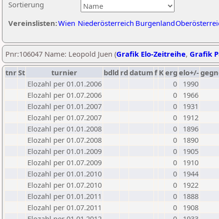
Sortierung
Vereinslisten:
Wien
Niederösterreich
Burgenland
Oberösterrei
Pnr:106047 Name: Leopold Juen (
Grafik Elo-Zeitreihe
,
Grafik P
tnr
St
turnier
bdld
rd
datum
f
K
erg
elo+/-
gegn
Elozahl per 01.01.2006
0
1990
Elozahl per 01.07.2006
0
1966
Elozahl per 01.01.2007
0
1931
Elozahl per 01.07.2007
0
1912
Elozahl per 01.01.2008
0
1896
Elozahl per 01.07.2008
0
1890
Elozahl per 01.01.2009
0
1905
Elozahl per 01.07.2009
0
1910
Elozahl per 01.01.2010
0
1944
Elozahl per 01.07.2010
0
1922
Elozahl per 01.01.2011
0
1888
Elozahl per 01.07.2011
0
1908
Elozahl per 01.01.2012
0
1933