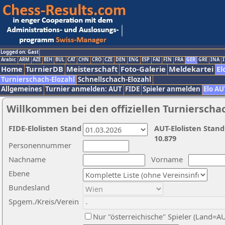
Logged on: Gast
Arabic
ARM
AZE
BIH
BUL
CAT
CHN
CRO
CZE
DEN
ENG
ESP
FAI
FIN
FRA
GER
GRE
INA
I
Home
TurnierDB
Meisterschaft
Foto-Galerie
Meldekartei
El
Turnierschach-Elozahl
Schnellschach-Elozahl
Allgemeines
Turnier anmelden: AUT
FIDE
Spieler anmelden
Elo AU
Willkommen bei den offiziellen Turnierscha
FIDE-Elolisten Stand
AUT-Elolisten Stand
10.879
Personennummer
Nachname
Vorname
Ebene
Bundesland
Spgem./Kreis/Verein
Nur "österreichische" Spieler (Land=A