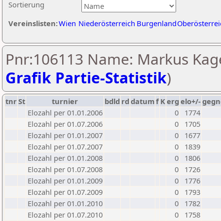
Sortierung
Vereinslisten:
Wien
Niederösterreich
Burgenland
Oberösterrei
Pnr:106113 Name: Markus Kage
Grafik Partie-Statistik
)
tnr
St
turnier
bdld
rd
datum
f
K
erg
elo+/-
gegn
Elozahl per 01.01.2006
0
1774
Elozahl per 01.07.2006
0
1705
Elozahl per 01.01.2007
0
1677
Elozahl per 01.07.2007
0
1839
Elozahl per 01.01.2008
0
1806
Elozahl per 01.07.2008
0
1726
Elozahl per 01.01.2009
0
1776
Elozahl per 01.07.2009
0
1793
Elozahl per 01.01.2010
0
1782
Elozahl per 01.07.2010
0
1758