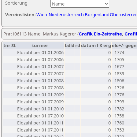
Sortierung
Vereinslisten:
Wien
Niederösterreich
Burgenland
Oberösterrei
Pnr:106113 Name: Markus Kagerer (
Grafik Elo-Zeitreihe
,
Grafi
tnr
St
turnier
bdld
rd
datum
f
K
erg
elo+/-
gegn
Elozahl per 01.01.2006
0
1774
Elozahl per 01.07.2006
0
1705
Elozahl per 01.01.2007
0
1677
Elozahl per 01.07.2007
0
1839
Elozahl per 01.01.2008
0
1806
Elozahl per 01.07.2008
0
1726
Elozahl per 01.01.2009
0
1776
Elozahl per 01.07.2009
0
1793
Elozahl per 01.01.2010
0
1782
Elozahl per 01.07.2010
0
1758
Elozahl per 01.01.2011
0
1760
Elozahl per 01.07.2011
0
1753
Elozahl per 01.01.2012
0
1732