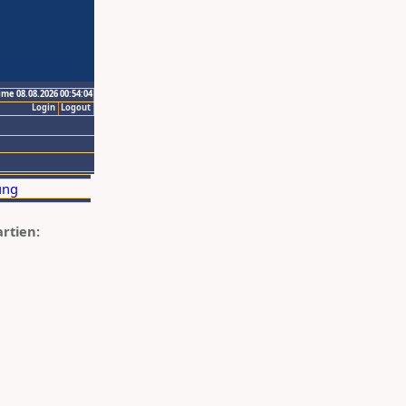
ime 08.08.2026 00:54:04
Login
Logout
artien: