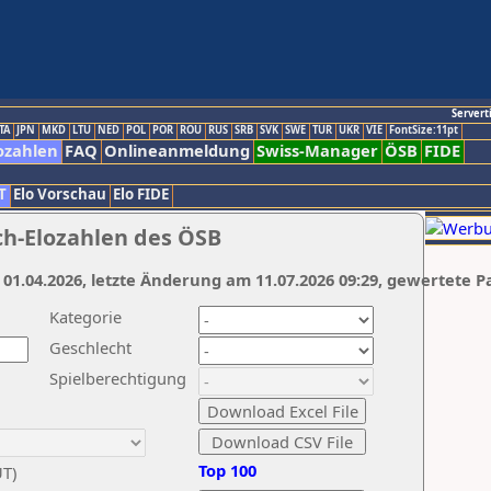
Servert
TA
JPN
MKD
LTU
NED
POL
POR
ROU
RUS
SRB
SVK
SWE
TUR
UKR
VIE
FontSize:11pt
ozahlen
FAQ
Onlineanmeldung
Swiss-Manager
ÖSB
FIDE
T
Elo Vorschau
Elo FIDE
ch-Elozahlen des ÖSB
 01.04.2026, letzte Änderung am 11.07.2026 09:29, gewertete P
Kategorie
Geschlecht
Spielberechtigung
Top 100
UT)