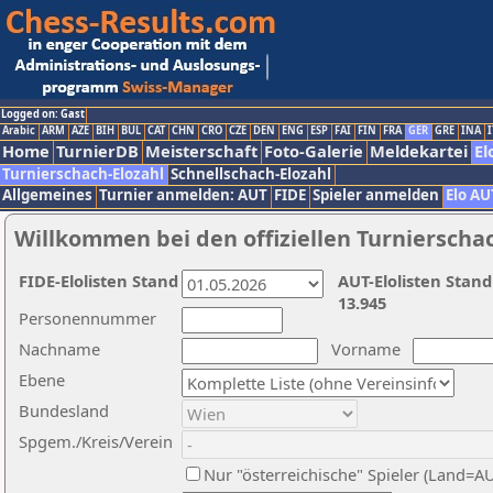
Logged on: Gast
Arabic
ARM
AZE
BIH
BUL
CAT
CHN
CRO
CZE
DEN
ENG
ESP
FAI
FIN
FRA
GER
GRE
INA
I
Home
TurnierDB
Meisterschaft
Foto-Galerie
Meldekartei
El
Turnierschach-Elozahl
Schnellschach-Elozahl
Allgemeines
Turnier anmelden: AUT
FIDE
Spieler anmelden
Elo AU
Willkommen bei den offiziellen Turnierscha
FIDE-Elolisten Stand
AUT-Elolisten Stand
13.945
Personennummer
Nachname
Vorname
Ebene
Bundesland
Spgem./Kreis/Verein
Nur "österreichische" Spieler (Land=A