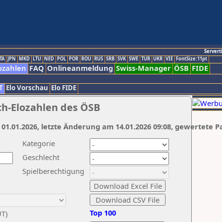
Servert
TA
JPN
MKD
LTU
NED
POL
POR
ROU
RUS
SRB
SVK
SWE
TUR
UKR
VIE
FontSize:11pt
ozahlen
FAQ
Onlineanmeldung
Swiss-Manager
ÖSB
FIDE
T
Elo Vorschau
Elo FIDE
ch-Elozahlen des ÖSB
 01.01.2026, letzte Änderung am 14.01.2026 09:08, gewertete P
Kategorie
Geschlecht
Spielberechtigung
Top 100
UT)