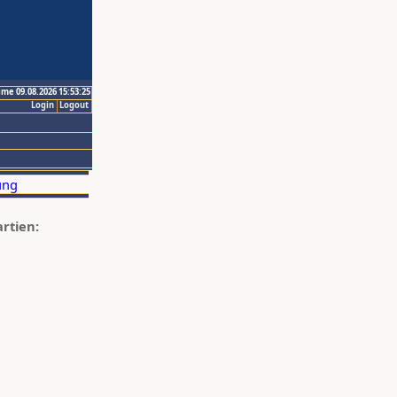
ime 09.08.2026 15:53:25
Login
Logout
artien: