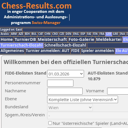
Logged on: Gast
Arabic
ARM
AZE
BIH
BUL
CAT
CHN
CRO
CZE
DEN
ENG
ESP
FAI
FIN
FRA
GER
GRE
INA
I
Home
TurnierDB
Meisterschaft
Foto-Galerie
Meldekartei
El
Turnierschach-Elozahl
Schnellschach-Elozahl
Allgemeines
Turnier anmelden: AUT
FIDE
Spieler anmelden
Elo AU
Willkommen bei den offiziellen Turnierscha
FIDE-Elolisten Stand
AUT-Elolisten Stand
10.879
Personennummer
Nachname
Vorname
Ebene
Bundesland
Spgem./Kreis/Verein
Nur "österreichische" Spieler (Land=A