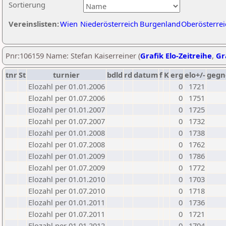
Sortierung
Vereinslisten:
Wien
Niederösterreich
Burgenland
Oberösterrei
Pnr:106159 Name: Stefan Kaiserreiner (
Grafik Elo-Zeitreihe
,
Gr
tnr
St
turnier
bdld
rd
datum
f
K
erg
elo+/-
gegn
Elozahl per 01.01.2006
0
1721
Elozahl per 01.07.2006
0
1751
Elozahl per 01.01.2007
0
1725
Elozahl per 01.07.2007
0
1732
Elozahl per 01.01.2008
0
1738
Elozahl per 01.07.2008
0
1762
Elozahl per 01.01.2009
0
1786
Elozahl per 01.07.2009
0
1772
Elozahl per 01.01.2010
0
1703
Elozahl per 01.07.2010
0
1718
Elozahl per 01.01.2011
0
1736
Elozahl per 01.07.2011
0
1721
Elozahl per 01.01.2012
0
1704