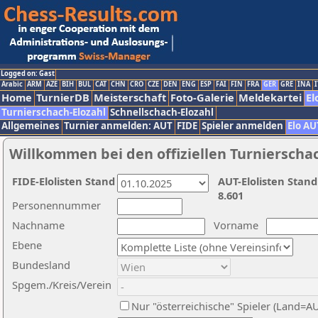
Logged on: Gast
Arabic
ARM
AZE
BIH
BUL
CAT
CHN
CRO
CZE
DEN
ENG
ESP
FAI
FIN
FRA
GER
GRE
INA
I
Home
TurnierDB
Meisterschaft
Foto-Galerie
Meldekartei
El
Turnierschach-Elozahl
Schnellschach-Elozahl
Allgemeines
Turnier anmelden: AUT
FIDE
Spieler anmelden
Elo AU
Willkommen bei den offiziellen Turnierscha
FIDE-Elolisten Stand
AUT-Elolisten Stand
8.601
Personennummer
Nachname
Vorname
Ebene
Bundesland
Spgem./Kreis/Verein
Nur "österreichische" Spieler (Land=A