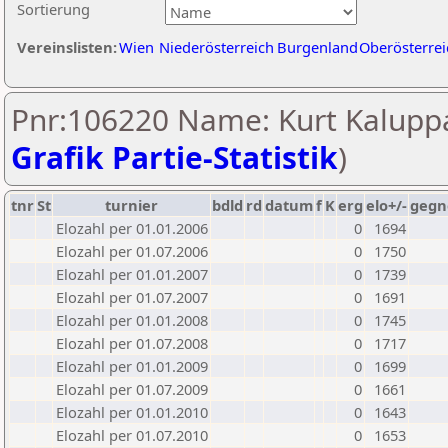
Sortierung
Vereinslisten:
Wien
Niederösterreich
Burgenland
Oberösterrei
Pnr:106220 Name: Kurt Kaluppa
Grafik Partie-Statistik
)
tnr
St
turnier
bdld
rd
datum
f
K
erg
elo+/-
gegn
Elozahl per 01.01.2006
0
1694
Elozahl per 01.07.2006
0
1750
Elozahl per 01.01.2007
0
1739
Elozahl per 01.07.2007
0
1691
Elozahl per 01.01.2008
0
1745
Elozahl per 01.07.2008
0
1717
Elozahl per 01.01.2009
0
1699
Elozahl per 01.07.2009
0
1661
Elozahl per 01.01.2010
0
1643
Elozahl per 01.07.2010
0
1653