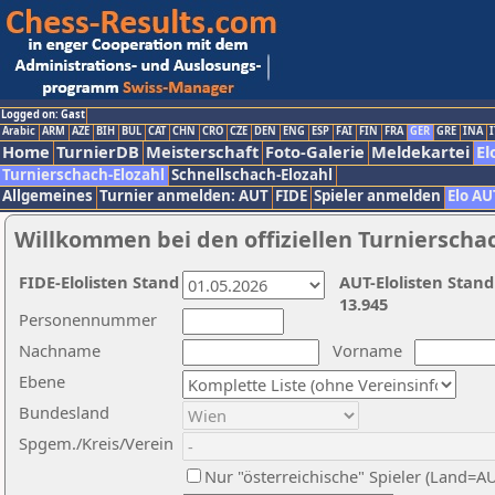
Logged on: Gast
Arabic
ARM
AZE
BIH
BUL
CAT
CHN
CRO
CZE
DEN
ENG
ESP
FAI
FIN
FRA
GER
GRE
INA
I
Home
TurnierDB
Meisterschaft
Foto-Galerie
Meldekartei
El
Turnierschach-Elozahl
Schnellschach-Elozahl
Allgemeines
Turnier anmelden: AUT
FIDE
Spieler anmelden
Elo AU
Willkommen bei den offiziellen Turnierscha
FIDE-Elolisten Stand
AUT-Elolisten Stand
13.945
Personennummer
Nachname
Vorname
Ebene
Bundesland
Spgem./Kreis/Verein
Nur "österreichische" Spieler (Land=A