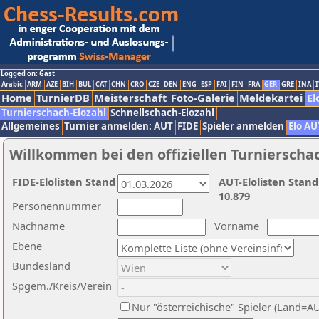
Logged on: Gast
Arabic
ARM
AZE
BIH
BUL
CAT
CHN
CRO
CZE
DEN
ENG
ESP
FAI
FIN
FRA
GER
GRE
INA
I
Home
TurnierDB
Meisterschaft
Foto-Galerie
Meldekartei
El
Turnierschach-Elozahl
Schnellschach-Elozahl
Allgemeines
Turnier anmelden: AUT
FIDE
Spieler anmelden
Elo AU
Willkommen bei den offiziellen Turnierscha
FIDE-Elolisten Stand
AUT-Elolisten Stand
10.879
Personennummer
Nachname
Vorname
Ebene
Bundesland
Spgem./Kreis/Verein
Nur "österreichische" Spieler (Land=A