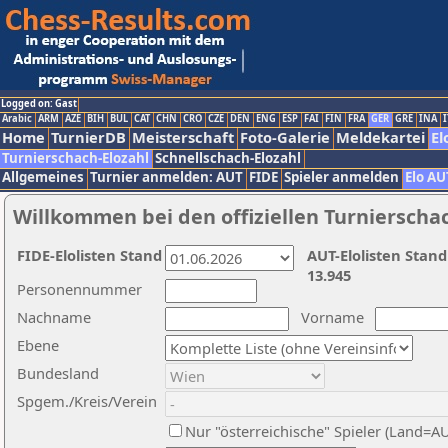
Logged on: Gast
Arabic
ARM
AZE
BIH
BUL
CAT
CHN
CRO
CZE
DEN
ENG
ESP
FAI
FIN
FRA
GER
GRE
INA
I
Home
TurnierDB
Meisterschaft
Foto-Galerie
Meldekartei
El
Turnierschach-Elozahl
Schnellschach-Elozahl
Allgemeines
Turnier anmelden: AUT
FIDE
Spieler anmelden
Elo AU
Willkommen bei den offiziellen Turnierscha
FIDE-Elolisten Stand
AUT-Elolisten Stand
13.945
Personennummer
Nachname
Vorname
Ebene
Bundesland
Spgem./Kreis/Verein
Nur "österreichische" Spieler (Land=A