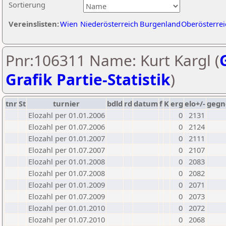
Sortierung
Vereinslisten:
Wien
Niederösterreich
Burgenland
Oberösterrei
Pnr:106311 Name: Kurt Kargl (
Grafik Partie-Statistik
)
tnr
St
turnier
bdld
rd
datum
f
K
erg
elo+/-
gegn
Elozahl per 01.01.2006
0
2131
Elozahl per 01.07.2006
0
2124
Elozahl per 01.01.2007
0
2111
Elozahl per 01.07.2007
0
2107
Elozahl per 01.01.2008
0
2083
Elozahl per 01.07.2008
0
2082
Elozahl per 01.01.2009
0
2071
Elozahl per 01.07.2009
0
2073
Elozahl per 01.01.2010
0
2072
Elozahl per 01.07.2010
0
2068