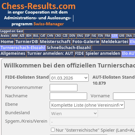
Logged on: Gast
Arabic
ARM
AZE
BIH
BUL
CAT
CHN
CRO
CZE
DEN
ENG
ESP
FAI
FIN
FRA
GER
GRE
INA
I
Home
TurnierDB
Meisterschaft
Foto-Galerie
Meldekartei
El
Turnierschach-Elozahl
Schnellschach-Elozahl
Allgemeines
Turnier anmelden: AUT
FIDE
Spieler anmelden
Elo AU
Willkommen bei den offiziellen Turnierscha
FIDE-Elolisten Stand
AUT-Elolisten Stand
10.879
Personennummer
Nachname
Vorname
Ebene
Bundesland
Spgem./Kreis/Verein
Nur "österreichische" Spieler (Land=A