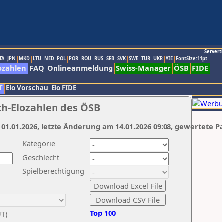
Servert
TA
JPN
MKD
LTU
NED
POL
POR
ROU
RUS
SRB
SVK
SWE
TUR
UKR
VIE
FontSize:11pt
ozahlen
FAQ
Onlineanmeldung
Swiss-Manager
ÖSB
FIDE
T
Elo Vorschau
Elo FIDE
ch-Elozahlen des ÖSB
 01.01.2026, letzte Änderung am 14.01.2026 09:08, gewertete P
Kategorie
Geschlecht
Spielberechtigung
Top 100
UT)