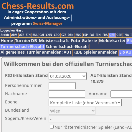
Logged on: Gast
Arabic
ARM
AZE
BIH
BUL
CAT
CHN
CRO
CZE
DEN
ENG
ESP
FAI
FIN
FRA
GER
GRE
INA
I
Home
TurnierDB
Meisterschaft
Foto-Galerie
Meldekartei
El
Turnierschach-Elozahl
Schnellschach-Elozahl
Allgemeines
Turnier anmelden: AUT
FIDE
Spieler anmelden
Elo AU
Willkommen bei den offiziellen Turnierscha
FIDE-Elolisten Stand
AUT-Elolisten Stand
10.879
Personennummer
Nachname
Vorname
Ebene
Bundesland
Spgem./Kreis/Verein
Nur "österreichische" Spieler (Land=A