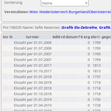
Sortierung
Vereinslisten:
Wien
Niederösterreich
Burgenland
Oberösterrei
Pnr:106535 Name: Sefik Keserovic (
Grafik Elo-Zeitreihe
,
Grafik
tnr
St
turnier
bdld
rd
datum
f
K
erg
elo+/-
gegn
Elozahl per 01.01.2006
0
1769
Elozahl per 01.07.2006
0
1769
Elozahl per 01.01.2007
0
1769
Elozahl per 01.07.2007
0
1769
Elozahl per 01.07.2017
0
1813
Elozahl per 01.10.2017
0
1813
Elozahl per 01.01.2018
0
1737
Elozahl per 01.04.2018
0
1718
Elozahl per 01.07.2018
0
1718
Elozahl per 01.10.2018
0
1718
Elozahl per 01.01.2019
0
1735
Elozahl per 01.04.2019
0
1728
Elozahl per 01.07.2019
0
1775