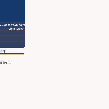
ime 08.08.2026 00:10:29
Login
Logout
artien: