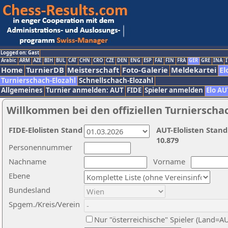
Logged on: Gast
Arabic
ARM
AZE
BIH
BUL
CAT
CHN
CRO
CZE
DEN
ENG
ESP
FAI
FIN
FRA
GER
GRE
INA
I
Home
TurnierDB
Meisterschaft
Foto-Galerie
Meldekartei
El
Turnierschach-Elozahl
Schnellschach-Elozahl
Allgemeines
Turnier anmelden: AUT
FIDE
Spieler anmelden
Elo AU
Willkommen bei den offiziellen Turnierscha
FIDE-Elolisten Stand
AUT-Elolisten Stand
10.879
Personennummer
Nachname
Vorname
Ebene
Bundesland
Spgem./Kreis/Verein
Nur "österreichische" Spieler (Land=A