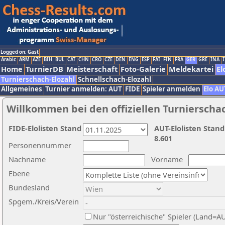
Logged on: Gast
Arabic
ARM
AZE
BIH
BUL
CAT
CHN
CRO
CZE
DEN
ENG
ESP
FAI
FIN
FRA
GER
GRE
INA
I
Home
TurnierDB
Meisterschaft
Foto-Galerie
Meldekartei
El
Turnierschach-Elozahl
Schnellschach-Elozahl
Allgemeines
Turnier anmelden: AUT
FIDE
Spieler anmelden
Elo AU
Willkommen bei den offiziellen Turnierscha
FIDE-Elolisten Stand
AUT-Elolisten Stand
8.601
Personennummer
Nachname
Vorname
Ebene
Bundesland
Spgem./Kreis/Verein
Nur "österreichische" Spieler (Land=A