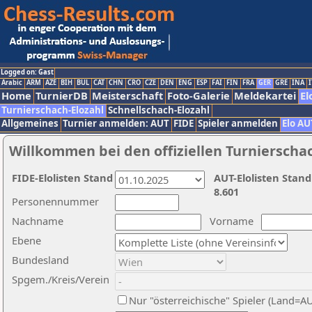
Logged on: Gast
Arabic
ARM
AZE
BIH
BUL
CAT
CHN
CRO
CZE
DEN
ENG
ESP
FAI
FIN
FRA
GER
GRE
INA
I
Home
TurnierDB
Meisterschaft
Foto-Galerie
Meldekartei
El
Turnierschach-Elozahl
Schnellschach-Elozahl
Allgemeines
Turnier anmelden: AUT
FIDE
Spieler anmelden
Elo AU
Willkommen bei den offiziellen Turnierscha
FIDE-Elolisten Stand
AUT-Elolisten Stand
8.601
Personennummer
Nachname
Vorname
Ebene
Bundesland
Spgem./Kreis/Verein
Nur "österreichische" Spieler (Land=A