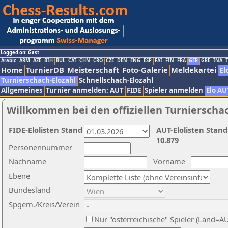
Logged on: Gast
Arabic
ARM
AZE
BIH
BUL
CAT
CHN
CRO
CZE
DEN
ENG
ESP
FAI
FIN
FRA
GER
GRE
INA
I
Home
TurnierDB
Meisterschaft
Foto-Galerie
Meldekartei
El
Turnierschach-Elozahl
Schnellschach-Elozahl
Allgemeines
Turnier anmelden: AUT
FIDE
Spieler anmelden
Elo AU
Willkommen bei den offiziellen Turnierscha
FIDE-Elolisten Stand
AUT-Elolisten Stand
10.879
Personennummer
Nachname
Vorname
Ebene
Bundesland
Spgem./Kreis/Verein
Nur "österreichische" Spieler (Land=A