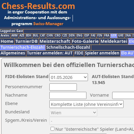
Logged on: Gast
Arabic
ARM
AZE
BIH
BUL
CAT
CHN
CRO
CZE
DEN
ENG
ESP
FAI
FIN
FRA
GER
GRE
INA
I
Home
TurnierDB
Meisterschaft
Foto-Galerie
Meldekartei
El
Turnierschach-Elozahl
Schnellschach-Elozahl
Allgemeines
Turnier anmelden: AUT
FIDE
Spieler anmelden
Elo AU
Willkommen bei den offiziellen Turnierscha
FIDE-Elolisten Stand
AUT-Elolisten Stand
13.945
Personennummer
Nachname
Vorname
Ebene
Bundesland
Spgem./Kreis/Verein
Nur "österreichische" Spieler (Land=A