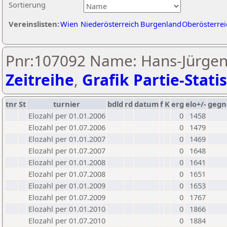
Sortierung
Vereinslisten:
Wien
Niederösterreich
Burgenland
Oberösterrei
Pnr:107092 Name: Hans-Jürgen 
Zeitreihe
,
Grafik Partie-Statis
tnr
St
turnier
bdld
rd
datum
f
K
erg
elo+/-
gegn
Elozahl per 01.01.2006
0
1458
Elozahl per 01.07.2006
0
1479
Elozahl per 01.01.2007
0
1469
Elozahl per 01.07.2007
0
1648
Elozahl per 01.01.2008
0
1641
Elozahl per 01.07.2008
0
1651
Elozahl per 01.01.2009
0
1653
Elozahl per 01.07.2009
0
1767
Elozahl per 01.01.2010
0
1866
Elozahl per 01.07.2010
0
1884