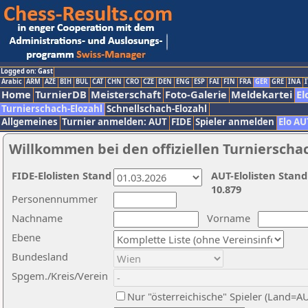
Logged on: Gast
Arabic
ARM
AZE
BIH
BUL
CAT
CHN
CRO
CZE
DEN
ENG
ESP
FAI
FIN
FRA
GER
GRE
INA
I
Home
TurnierDB
Meisterschaft
Foto-Galerie
Meldekartei
El
Turnierschach-Elozahl
Schnellschach-Elozahl
Allgemeines
Turnier anmelden: AUT
FIDE
Spieler anmelden
Elo AU
Willkommen bei den offiziellen Turnierscha
FIDE-Elolisten Stand
AUT-Elolisten Stand
10.879
Personennummer
Nachname
Vorname
Ebene
Bundesland
Spgem./Kreis/Verein
Nur "österreichische" Spieler (Land=A