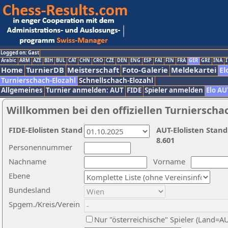
Logged on: Gast
Arabic
ARM
AZE
BIH
BUL
CAT
CHN
CRO
CZE
DEN
ENG
ESP
FAI
FIN
FRA
GER
GRE
INA
I
Home
TurnierDB
Meisterschaft
Foto-Galerie
Meldekartei
El
Turnierschach-Elozahl
Schnellschach-Elozahl
Allgemeines
Turnier anmelden: AUT
FIDE
Spieler anmelden
Elo AU
Willkommen bei den offiziellen Turnierscha
FIDE-Elolisten Stand
AUT-Elolisten Stand
8.601
Personennummer
Nachname
Vorname
Ebene
Bundesland
Spgem./Kreis/Verein
Nur "österreichische" Spieler (Land=A