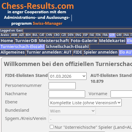
Logged on: Gast
Arabic
ARM
AZE
BIH
BUL
CAT
CHN
CRO
CZE
DEN
ENG
ESP
FAI
FIN
FRA
GER
GRE
INA
I
Home
TurnierDB
Meisterschaft
Foto-Galerie
Meldekartei
El
Turnierschach-Elozahl
Schnellschach-Elozahl
Allgemeines
Turnier anmelden: AUT
FIDE
Spieler anmelden
Elo AU
Willkommen bei den offiziellen Turnierscha
FIDE-Elolisten Stand
AUT-Elolisten Stand
10.879
Personennummer
Nachname
Vorname
Ebene
Bundesland
Spgem./Kreis/Verein
Nur "österreichische" Spieler (Land=A