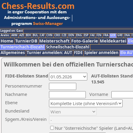
Logged on: Gast
Arabic
ARM
AZE
BIH
BUL
CAT
CHN
CRO
CZE
DEN
ENG
ESP
FAI
FIN
FRA
GER
GRE
INA
I
Home
TurnierDB
Meisterschaft
Foto-Galerie
Meldekartei
El
Turnierschach-Elozahl
Schnellschach-Elozahl
Allgemeines
Turnier anmelden: AUT
FIDE
Spieler anmelden
Elo AU
Willkommen bei den offiziellen Turnierscha
FIDE-Elolisten Stand
AUT-Elolisten Stand
13.945
Personennummer
Nachname
Vorname
Ebene
Bundesland
Spgem./Kreis/Verein
Nur "österreichische" Spieler (Land=A