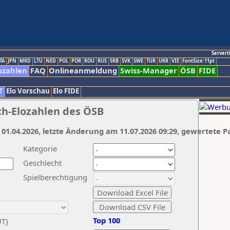
Servert
TA
JPN
MKD
LTU
NED
POL
POR
ROU
RUS
SRB
SVK
SWE
TUR
UKR
VIE
FontSize:11pt
ozahlen
FAQ
Onlineanmeldung
Swiss-Manager
ÖSB
FIDE
T
Elo Vorschau
Elo FIDE
ch-Elozahlen des ÖSB
 01.04.2026, letzte Änderung am 11.07.2026 09:29, gewertete P
Kategorie
Geschlecht
Spielberechtigung
Top 100
UT)