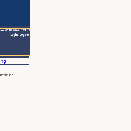
ime 06.08.2026 18:24:57
Login
Logout
artien: