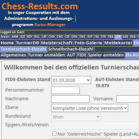
Logged on: Gast
Arabic
ARM
AZE
BIH
BUL
CAT
CHN
CRO
CZE
DEN
ENG
ESP
FAI
FIN
FRA
GER
GRE
INA
I
Home
TurnierDB
Meisterschaft
Foto-Galerie
Meldekartei
El
Turnierschach-Elozahl
Schnellschach-Elozahl
Allgemeines
Turnier anmelden: AUT
FIDE
Spieler anmelden
Elo AU
Willkommen bei den offiziellen Turnierscha
FIDE-Elolisten Stand
AUT-Elolisten Stand
10.879
Personennummer
Nachname
Vorname
Ebene
Bundesland
Spgem./Kreis/Verein
Nur "österreichische" Spieler (Land=A