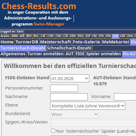
Logged on: Gast
Arabic
ARM
AZE
BIH
BUL
CAT
CHN
CRO
CZE
DEN
ENG
ESP
FAI
FIN
FRA
GER
GRE
INA
I
Home
TurnierDB
Meisterschaft
Foto-Galerie
Meldekartei
El
Turnierschach-Elozahl
Schnellschach-Elozahl
Allgemeines
Turnier anmelden: AUT
FIDE
Spieler anmelden
Elo AU
Willkommen bei den offiziellen Turnierscha
FIDE-Elolisten Stand
AUT-Elolisten Stand
10.879
Personennummer
Nachname
Vorname
Ebene
Bundesland
Spgem./Kreis/Verein
Nur "österreichische" Spieler (Land=A