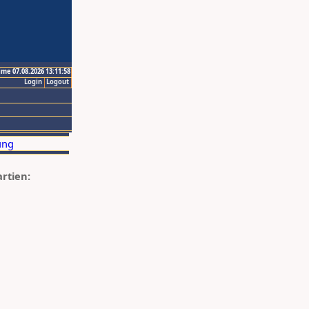
ime 07.08.2026 13:11:58
Login
Logout
artien: