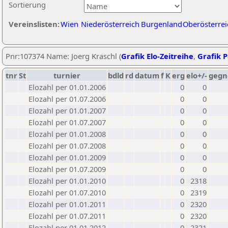
Sortierung
Vereinslisten:
Wien
Niederösterreich
Burgenland
Oberösterrei
Pnr:107374 Name: Joerg Kraschl (
Grafik Elo-Zeitreihe
,
Grafik P
tnr
St
turnier
bdld
rd
datum
f
K
erg
elo+/-
gegn
Elozahl per 01.01.2006
0
0
Elozahl per 01.07.2006
0
0
Elozahl per 01.01.2007
0
0
Elozahl per 01.07.2007
0
0
Elozahl per 01.01.2008
0
0
Elozahl per 01.07.2008
0
0
Elozahl per 01.01.2009
0
0
Elozahl per 01.07.2009
0
0
Elozahl per 01.01.2010
0
2318
Elozahl per 01.07.2010
0
2319
Elozahl per 01.01.2011
0
2320
Elozahl per 01.07.2011
0
2320
Elozahl per 01.01.2012
0
2321