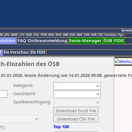
Servert
TA
JPN
MKD
LTU
NED
POL
POR
ROU
RUS
SRB
SVK
SWE
TUR
UKR
VIE
FontSize:11pt
ozahlen
FAQ
Onlineanmeldung
Swiss-Manager
ÖSB
FIDE
T
Elo Vorschau
Elo FIDE
ch-Elozahlen des ÖSB
 01.01.2026, letzte Änderung am 14.01.2026 09:08, gewertete P
Kategorie
Geschlecht
Spielberechtigung
Top 100
UT)