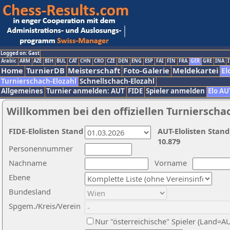
Logged on: Gast
Arabic
ARM
AZE
BIH
BUL
CAT
CHN
CRO
CZE
DEN
ENG
ESP
FAI
FIN
FRA
GER
GRE
INA
I
Home
TurnierDB
Meisterschaft
Foto-Galerie
Meldekartei
El
Turnierschach-Elozahl
Schnellschach-Elozahl
Allgemeines
Turnier anmelden: AUT
FIDE
Spieler anmelden
Elo AU
Willkommen bei den offiziellen Turnierscha
FIDE-Elolisten Stand
AUT-Elolisten Stand
10.879
Personennummer
Nachname
Vorname
Ebene
Bundesland
Spgem./Kreis/Verein
Nur "österreichische" Spieler (Land=A