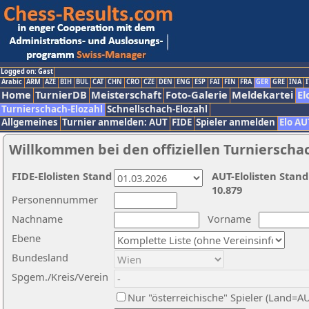
Logged on: Gast
Arabic
ARM
AZE
BIH
BUL
CAT
CHN
CRO
CZE
DEN
ENG
ESP
FAI
FIN
FRA
GER
GRE
INA
I
Home
TurnierDB
Meisterschaft
Foto-Galerie
Meldekartei
El
Turnierschach-Elozahl
Schnellschach-Elozahl
Allgemeines
Turnier anmelden: AUT
FIDE
Spieler anmelden
Elo AU
Willkommen bei den offiziellen Turnierscha
FIDE-Elolisten Stand
AUT-Elolisten Stand
10.879
Personennummer
Nachname
Vorname
Ebene
Bundesland
Spgem./Kreis/Verein
Nur "österreichische" Spieler (Land=A